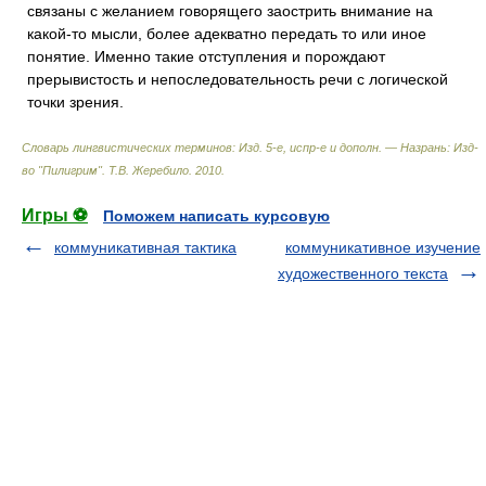
связаны с желанием говорящего заострить внимание на
какой-то мысли, более адекватно передать то или иное
понятие. Именно такие отступления и порождают
прерывистость и непоследовательность речи с логической
точки зрения.
Словарь лингвистических терминов: Изд. 5-е, испр-е и дополн. — Назрань: Изд-
во "Пилигрим"
.
Т.В. Жеребило
.
2010
.
Игры ⚽
Поможем написать курсовую
коммуникативная тактика
коммуникативное изучение
художественного текста